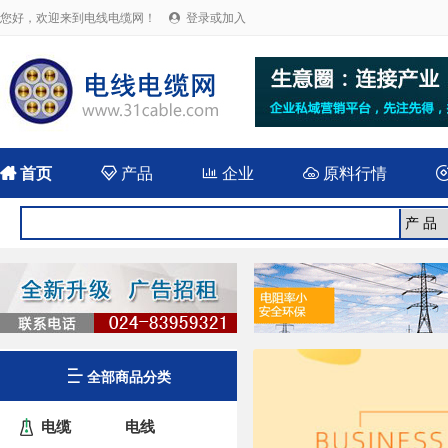
您好，欢迎来到电线电缆网！
登录或加入


首页

产品

企业

原料行情

全部商品分类
电缆
电线