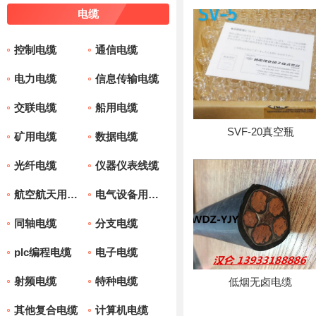
电缆
控制电缆
通信电缆
电力电缆
信息传输电缆
交联电缆
船用电缆
SVF-20真空瓶
矿用电缆
数据电缆
光纤电缆
仪器仪表线缆
航空航天用电
电气设备用电
线电缆
缆
同轴电缆
分支电缆
plc编程电缆
电子电缆
射频电缆
特种电缆
低烟无卤电缆
其他复合电缆
计算机电缆