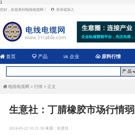
1
您好，欢迎来到电线电缆网！
登录或加入


首页

产品

企业

原料行情
电线电缆网
>
行情
> 正文

生意社：丁腈橡胶市场行情弱
2024-05-22 10:21:59 来源：生意社