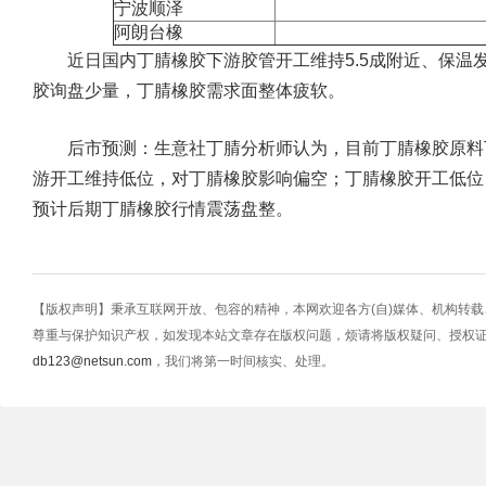
宁波顺泽
阿朗台橡
近日国内丁腈橡胶下游胶管开工维持5.5成附近、保温发
胶询盘少量，丁腈橡胶需求面整体疲软。
后市预测：生意社丁腈分析师认为，目前丁腈橡胶原料
游开工维持低位，对丁腈橡胶影响偏空；丁腈橡胶开工低位
预计后期丁腈橡胶行情震荡盘整。
【版权声明】秉承互联网开放、包容的精神，本网欢迎各方(自)媒体、机构转
尊重与保护知识产权，如发现本站文章存在版权问题，烦请将版权疑问、授权
db123@netsun.com
，我们将第一时间核实、处理。