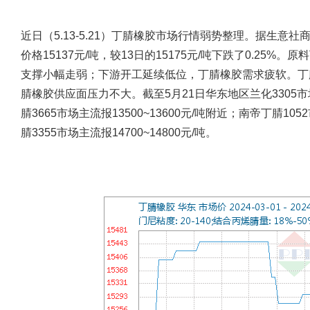
近日（5.13-5.21）丁腈橡胶市场行情弱势整理。据生意
价格15137元/吨，较13日的15175元/吨下跌了0.25
支撑小幅走弱；下游开工延续低位，丁腈橡胶需求疲软。丁
腈橡胶供应面压力不大。截至5月21日华东地区兰化3305市场主
腈3665市场主流报13500~13600元/吨附近；南帝丁腈105
腈3355市场主流报14700~14800元/吨。