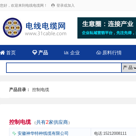
您好，欢迎来到电线电缆网！
登录或加入


首页

产品

企业

原料行情
产品目录：
控制电缆
控制电缆
共有
2
家供应商
（
）
安徽神华特种线缆有限公司
电话:15212008111
