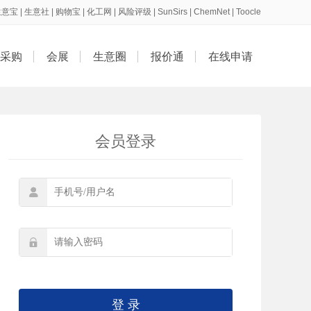
生意宝
|
生意社
|
购物宝
|
化工网
|
风险评级
|
SunSirs
|
ChemNet
|
Toocle
采购
会展
生意圈
报价通
在线申请
会员登录


登 录