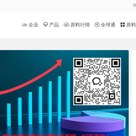


企业

产品
原料行情

全球通

原料