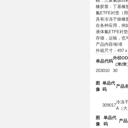
帽：三聚氰胺白
橡胶塞：丁基橡
氟ETFE衬垫（
具有冷冻干燥橡
在各种应用，例
液体氟ETFE衬
存储，运输，也可
产品内容/标准
外箱尺寸：497 x 3
外径OD
单品代码
（米/米
203010
30
图
单品代
产品
像
码
冷冻
309017
A（大
图
单品代
产品
像
码