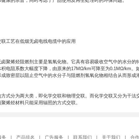
和健康的宗旨，同时考虑了产品使用及再生处理时的环保问题。
交联工艺在低烟无卤电线电缆中的应用
无卤聚烯烃阻燃剂主要是氢氧化物。它具有容易吸收空气中的水分的特点
积电阻系数大幅度下降，由原来的17MΩ/km可降至为0.1MΩ/k
形成致密层以阻止空气中的水分子与阻燃剂氢氧化物相结合从而形成
的方式分为两大类，即化学交联和物理交联。而化学交联又分为干法
卤聚烯烃材料只能采用辐照的方式交联。
服务
|
产品排名
|
广告服务
|
联系我们
|
关于我们
|
合