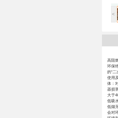
<
高阻
环保
的“
使用
体：
器损
大于
低吸
低烟
会对