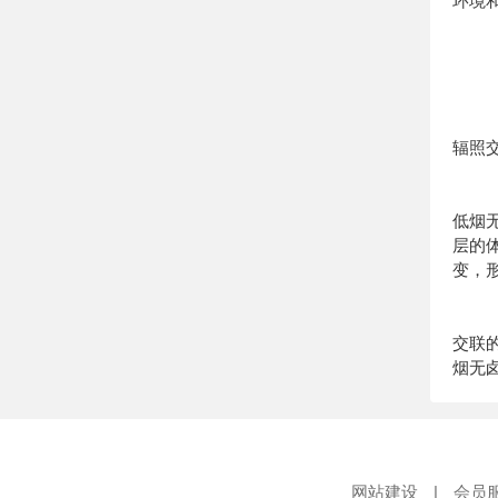
环境
辐照
低烟
层的体
变，
交联
烟无
网站建设
|
会员