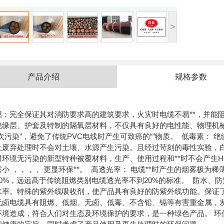
>
产品介绍
规格参数
燃：完全保证其对消防要求高的建筑要求，火灾时电缆不易**，并能阻
绝缘层、护套及特制的隔氧层材料，不仅具有良好的电性能、物理机械
二次污染”，避免了传统PVC电线时产生可致癌的“”物质。 低毒素：
及废弃处理时不会对土壤、水源产生污染。且经过苛刻的毒性实验，白
对环境无污染的新型特种被覆材料，生产、使用过程和**时不会产生
害小 ，，，， 更显环保**。 高透光率： 电缆**时产生的烟雾极
40%，远远高于传统阻燃类别电缆透光率不到20%的标准。 防水、
水率。特殊的紫外线吸收剂，使产品具有良好的防紫外线功能。保证
无卤电缆具有阻燃、低烟、无卤、低毒、不含铅、镉等有害重金属，发
环境造成，符合人们对生态及环境保护的要求，是一种绿色产品。 环