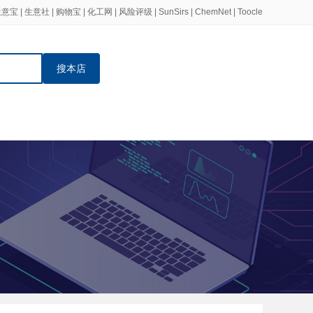
生意宝
|
生意社
|
购物宝
|
化工网
|
风险评级
|
SunSirs
|
ChemNet
|
Toocle
搜本店