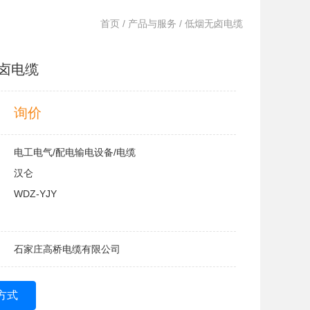
首页
/
产品与服务
/ 低烟无卤电缆
卤电缆
询价
电工电气/配电输电设备/电缆
汉仑
WDZ-YJY
石家庄高桥电缆有限公司
方式