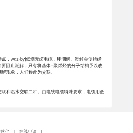
，wdz-byj低烟无卤电缆，即潮解。潮解会使绝缘
m。如要阻止潮解，只有将基体--聚烯烃的分子结构予以改
潮解现象，人们称此为交联。
交联和温水交联二种。由电线电缆特殊要求，电缆用低
作伙伴
|
在线申请
|