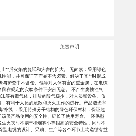
免责声明
止**后火焰的蔓延和灾害的扩大。 无卤素：采用绿色
性能，并且保证了产品不含卤素、解决了其**时形成
 绝缘与护套中不含铅、镉等对人体有害的重金属，在电缆
鼠在规定的实验条件下安然无恙。 不产生腐蚀性气
HCL等有毒气体，排放的酸气极少，对人员和设备、仪
为稀薄，有利于人员的疏散和灭火工作的进行。产品透光率
防紫外线 ：采用特殊分子结构的绿色环保材料，保证超
了该类产品使用的安全性、延长了使用寿命。 环保型
生火灾时不易**和烟雾小等很高的安全特性，同时不
保型电缆的设计、采购、生产等各个环节上均遵循有益