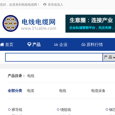
您好，欢迎来到电线电缆网！
登录或加入


首页

产品

企业

原料行情
产品目录：
电线
全部分类
电缆
电线
电缆设备
电线电缆
裸导线
绕阻线
钢


