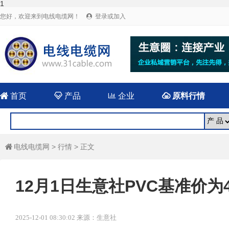
1
您好，欢迎来到电线电缆网！
登录或加入


首页

产品

企业

原料行情
电线电缆网
>
行情
> 正文

12月1日生意社PVC基准价为44
2025-12-01 08:30:02 来源：生意社