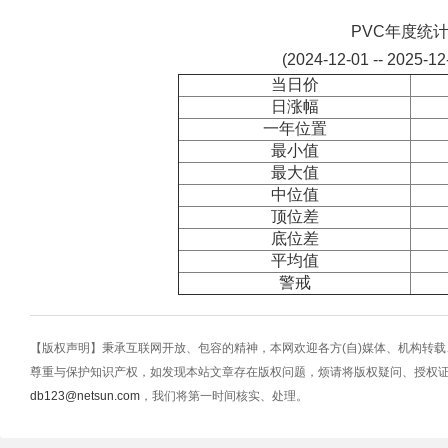
PVC年度统
(2024-12-01 -- 2025-1
当日价
日涨幅
一年位置
最小值
最大值
中位值
顶位差
底位差
平均值
警戒
【版权声明】秉承互联网开放、包容的精神，本网欢迎各方(自)媒体、机构转
尊重与保护知识产权，如发现本站文章存在版权问题，烦请将版权疑问、授权
db123@netsun.com
，我们将第一时间核实、处理。