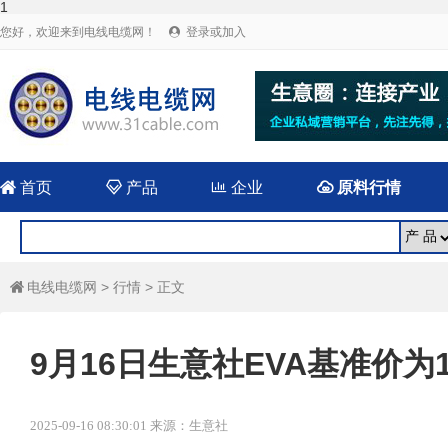
1
您好，欢迎来到电线电缆网！
登录或加入


首页

产品

企业

原料行情
电线电缆网
>
行情
> 正文

9月16日生意社EVA基准价为11
2025-09-16 08:30:01 来源：生意社