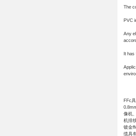
The co
PVC in
Any el
accord
It has
Applic
envir
FFc
0.8
像机
机排线
镀金f
缆具