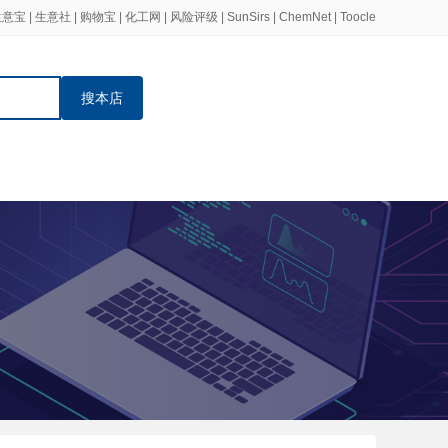
生意宝
|
生意社
|
购物宝
|
化工网
|
风险评级
|
SunSirs
|
ChemNet
|
Toocle
搜本店