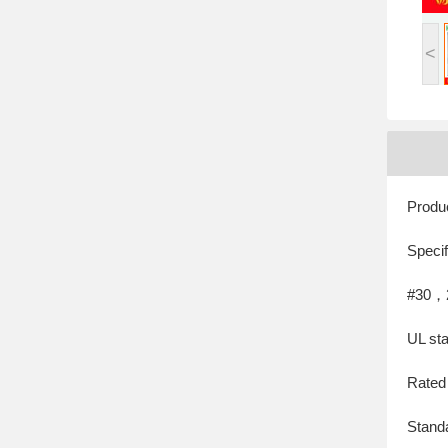
<
Produ
Speci
#30，
UL sta
Rated
Stand