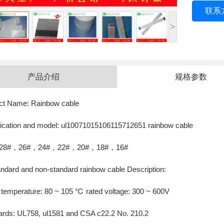
联系
>
产品介绍
规格参数
ct Name: Rainbow cable
fication and model: ul10071015106115712651 rainbow cable
28#，26#，24#，22#，20#，18#，16#
ndard and non-standard rainbow cable Description:
 temperature: 80 ~ 105 ℃ rated voltage: 300 ~ 600V
ards: UL758, ul1581 and CSA c22.2 No. 210.2