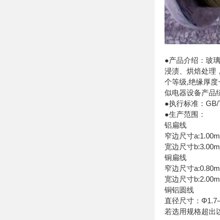
●产品介绍：玻
浸渍、烘焙处理
个等级,绝缘厚度
似电器设备产品
●执行标准：GB/T7
●生产范围：
铝扁线
窄边尺寸a:1.00m
宽边尺寸b:3.00m
铜扁线
窄边尺寸a:0.80m
宽边尺寸b:2.00m
铜铝圆线
直径尺寸：Φ1.7—
若选用规格超出