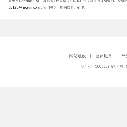
尊重与保护知识产权，如发现本站文章存在版权问题，烦请将版权疑问、授权
db123@netsun.com
，我们将第一时间核实、处理。
网站建设
|
会员服务
|
产
© 生意宝(002095) 版权所有