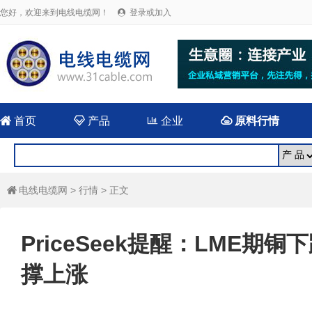
您好，欢迎来到电线电缆网！
登录或加入


首页

产品

企业

原料行情
电线电缆网
>
行情
> 正文

PriceSeek提醒：LME期
撑上涨