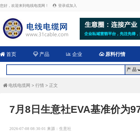
您好，欢迎来到电线电缆网！
登录或加入


首页

产品

企业

原料行情
电线电缆网
>
行情
> 正文

7月8日生意社EVA基准价为976
2026-07-08 08:30:01 来源：生意社