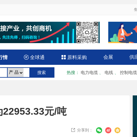
会展
供
行情

全球通

原料采购
热搜
：
电力电缆
、
电线
、
控制电缆
953.33元/吨
分享到：
