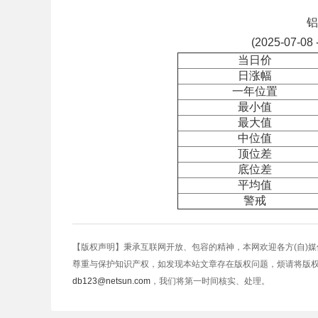
铝
(2025-07-08 
当日价
日涨幅
一年位置
最小值
最大值
中位值
顶位差
底位差
平均值
警戒
【版权声明】秉承互联网开放、包容的精神，本网欢迎各方(自)
尊重与保护知识产权，如发现本站文章存在版权问题，烦请将版
db123@netsun.com
，我们将第一时间核实、处理。