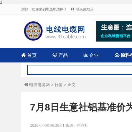
1
您好，欢迎来到电线电缆网！
登录或加入


首页

产品

企业

原料
电线电缆网
>
行情
> 正文

7月8日生意社铝基准价为22
2026-07-08 08:30:01 来源：生意社