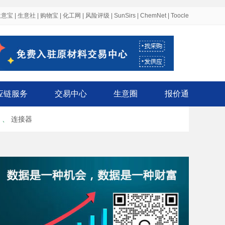
生意宝
|
生意社
|
购物宝
|
化工网
|
风险评级
|
SunSirs
|
ChemNet
|
Toocle
应链服务
交易中心
生意圈
报价通
、
连接器