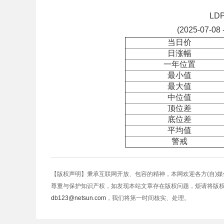
LD
(2025-07-08 
当日价
日涨幅
一年位置
最小值
最大值
中位值
顶位差
底位差
平均值
警戒
【版权声明】秉承互联网开放、包容的精神，本网欢迎各方(自)
尊重与保护知识产权，如发现本站文章存在版权问题，烦请将版
db123@netsun.com
，我们将第一时间核实、处理。