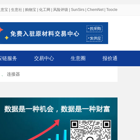
生意宝
|
生意社
|
购物宝
|
化工网
|
风险评级
|
SunSirs
|
ChemNet
|
Toocle
应链服务
交易中心
生意圈
报价通
、
连接器