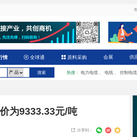
会展
供
行情

全球通

原料采购
热搜
：
电力电缆
、
电线
、
控制电缆
为9333.33元/吨
分享到：
