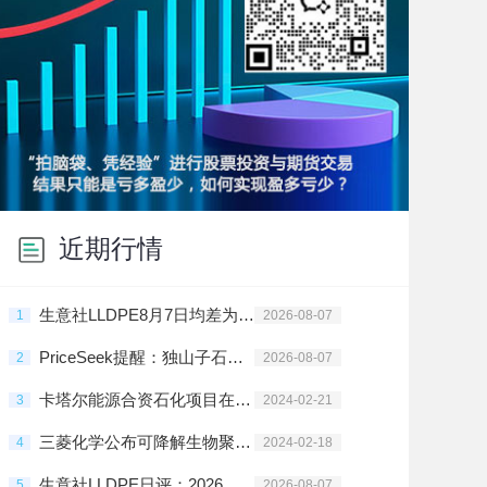
近期行情
生意社LLDPE8月7日均差为-83.59元/吨 由负向扩大转为缩小
1
2026-08-07
PriceSeek提醒：独山子石化PE装置临时停车检修
2
2026-08-07
卡塔尔能源合资石化项目在拉斯拉凡投建
3
2024-02-21
三菱化学公布可降解生物聚酯树脂新材料
4
2024-02-18
生意社LLDPE日评：2026年8月7日偏弱震荡
5
2026-08-07