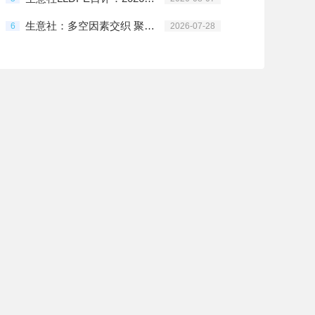
生意社：多空因素交织 聚乙烯高位震荡
6
2026-07-28