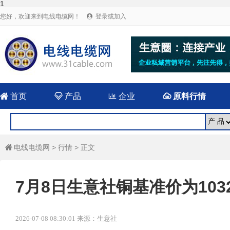
1
您好，欢迎来到电线电缆网！
登录或加入


首页

产品

企业

原料行情
电线电缆网
>
行情
> 正文

7月8日生意社铜基准价为10328
2026-07-08 08:30:01 来源：生意社