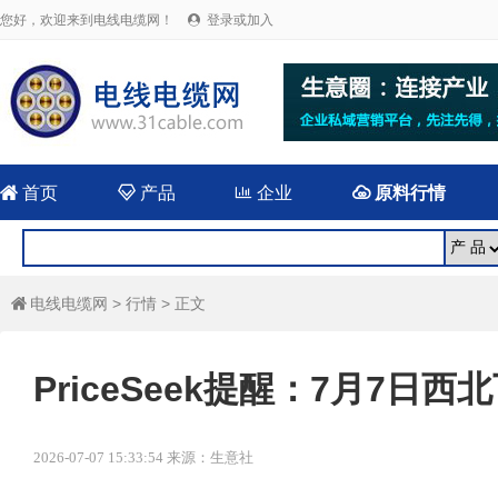
您好，欢迎来到电线电缆网！
登录或加入


首页

产品

企业

原料行情
电线电缆网
>
行情
> 正文

PriceSeek提醒：7月7
2026-07-07 15:33:54 来源：生意社