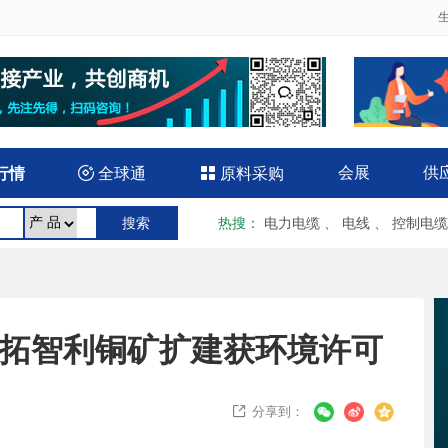
会展
供
行情

全球通

原料采购
热搜
：
电力电缆
、
电线
、
控制电缆
必和必拓智利铜矿扩建获环境许可
分享到：
