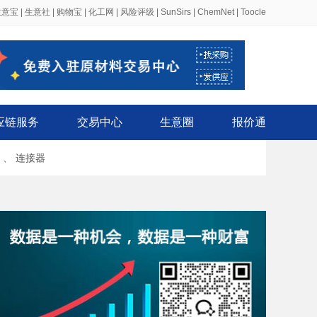
生意宝
|
生意社
|
购物宝
|
化工网
|
风险评级
|
SunSirs
|
ChemNet
|
Toocle
应链服务
交易中心
生意圈
报价通
、
连接器