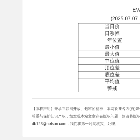
E
(2025-07-07 
当日价
日涨幅
一年位置
最小值
最大值
中位值
顶位差
底位差
平均值
警戒
【版权声明】秉承互联网开放、包容的精神，本网欢迎各方(自)
尊重与保护知识产权，如发现本站文章存在版权问题，烦请将版
db123@netsun.com
，我们将第一时间核实、处理。