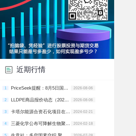
近期行情
PriceSeek提醒：8月5日国内聚乙烯样本库存环比上涨
1
2026-08-06
LLDPE商品报价动态（2026-08-06）
2
2026-08-06
卡塔尔能源合资石化项目在拉斯拉凡投建
3
2024-02-21
三菱化学公布可降解生物聚酯树脂新材料
4
2024-02-18
生意社：多空因素交织 聚乙烯高位震荡
5
2026-07-28