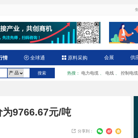
会展
供
行情

全球通

原料采购
热搜
：
电力电缆
、
电线
、
控制电缆
9766.67元/吨
分享到：
