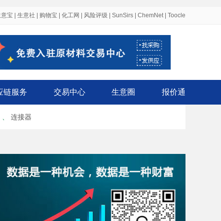
生意宝
|
生意社
|
购物宝
|
化工网
|
风险评级
|
SunSirs
|
ChemNet
|
Toocle
应链服务
交易中心
生意圈
报价通
、
连接器