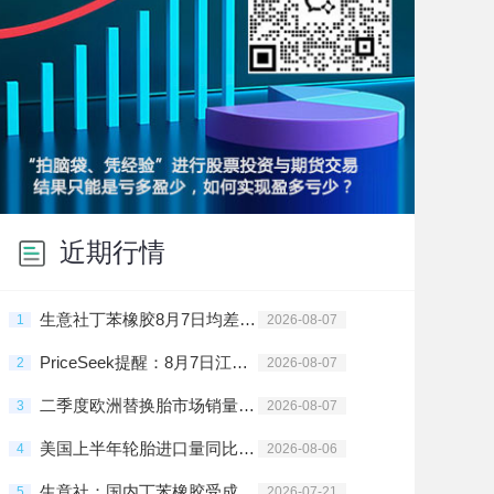
近期行情
生意社丁苯橡胶8月7日均差为-230.00元/吨 由负向扩大转为缩小
1
2026-08-07
PriceSeek提醒：8月7日江浙丁苯橡胶市场小幅走高
2
2026-08-07
二季度欧洲替换胎市场销量增加3.1%
3
2026-08-07
美国上半年轮胎进口量同比降2.5%
4
2026-08-06
生意社：国内丁苯橡胶受成本驱动价格上涨
5
2026-07-21