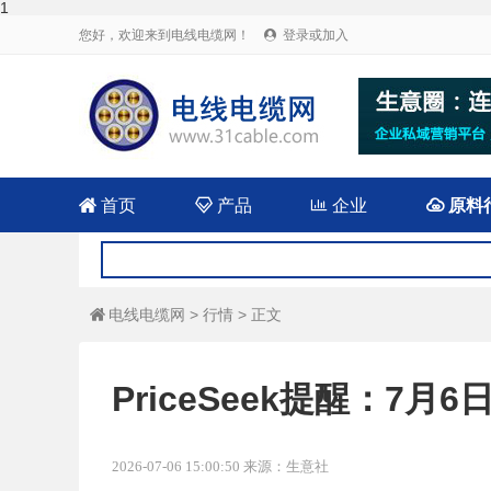
1
您好，欢迎来到电线电缆网！
登录或加入


首页

产品

企业

原料
电线电缆网
>
行情
> 正文

PriceSeek提醒：7
2026-07-06 15:00:50 来源：生意社