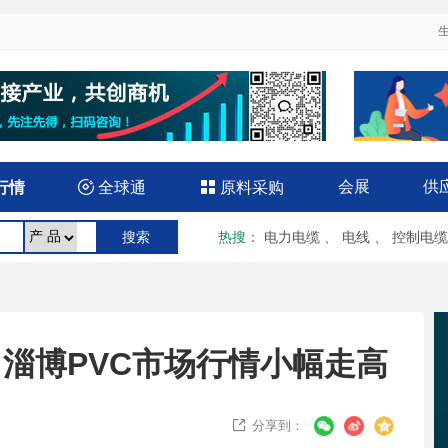
会展
供
行情

全球通

原料采购
热搜
：
电力电缆
、
电线
、
控制电缆
月6日淄博PVC市场行情小幅走高
分享到：
