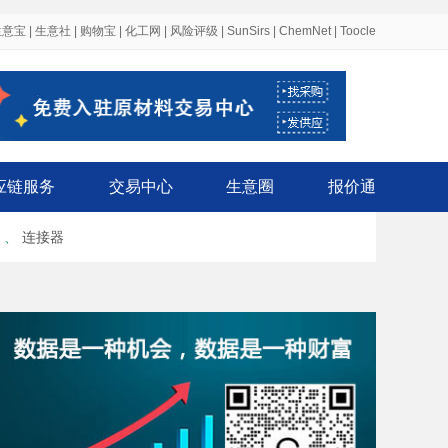
生意宝
|
生意社
|
购物宝
|
化工网
|
风险评级
|
SunSirs
|
ChemNet
|
Toocle
应链服务
交易中心
生意圈
报价通
、
连接器