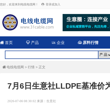
您好，欢迎来到电线电缆网！
登录或加入


首页

产品

企业

原料行情
电线电缆网
>
行情
> 正文

7月6日生意社LLDPE基准价为7
2026-07-06 08:30:02 来源：生意社