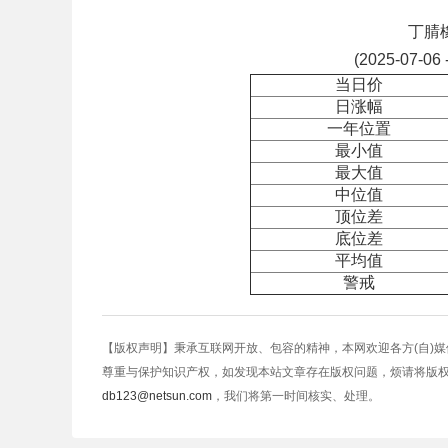
丁腈
(2025-07-06 
当日价
日涨幅
一年位置
最小值
最大值
中位值
顶位差
底位差
平均值
警戒
【版权声明】秉承互联网开放、包容的精神，本网欢迎各方(自)
尊重与保护知识产权，如发现本站文章存在版权问题，烦请将版
db123@netsun.com
，我们将第一时间核实、处理。