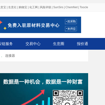
生意宝
|
生意社
|
购物宝
|
化工网
|
风险评级
|
SunSirs
|
ChemNet
|
Toocle
应链服务
交易中心
生意圈
报价通
、
连接器