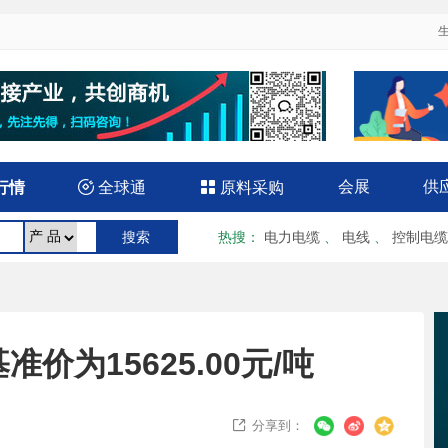
会展
供
行情

全球通

原料采购
热搜
：
电力电缆
、
电线
、
控制电缆
价为15625.00元/吨
分享到：
