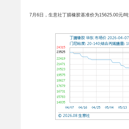
7月6日，生意社丁腈橡胶基准价为15625.00元/吨，