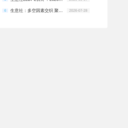
生意社：多空因素交织 聚乙烯高位震荡
6
2026-07-28