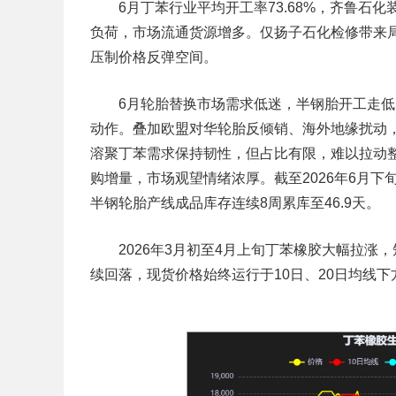
6月丁苯行业平均开工率73.68%，齐鲁石化
负荷，市场流通货源增多。仅扬子石化检修带来
压制价格反弹空间。
6月轮胎替换市场需求低迷，半钢胎开工走低
动作。叠加欧盟对华轮胎反倾销、海外地缘扰动
溶聚丁苯需求保持韧性，但占比有限，难以拉动
购增量，市场观望情绪浓厚。截至2026年6月下
半钢轮胎产线成品库存连续8周累库至46.9天。
2026年3月初至4月上旬丁苯橡胶大幅拉涨，
续回落，现货价格始终运行于10日、20日均线