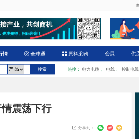
会展
供
行情

全球通

原料采购
热搜
：
电力电缆
、
电线
、
控制电缆
行情震荡下行
分享到：
