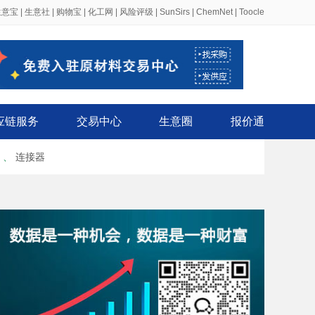
生意宝
|
生意社
|
购物宝
|
化工网
|
风险评级
|
SunSirs
|
ChemNet
|
Toocle
应链服务
交易中心
生意圈
报价通
、
连接器