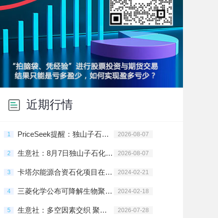
近期行情
PriceSeek提醒：独山子石化PE装置临时停车检修
1
2026-08-07
生意社：8月7日独山子石化PE装置动态
2
2026-08-07
卡塔尔能源合资石化项目在拉斯拉凡投建
3
2024-02-21
三菱化学公布可降解生物聚酯树脂新材料
4
2024-02-18
生意社：多空因素交织 聚乙烯高位震荡
5
2026-07-28