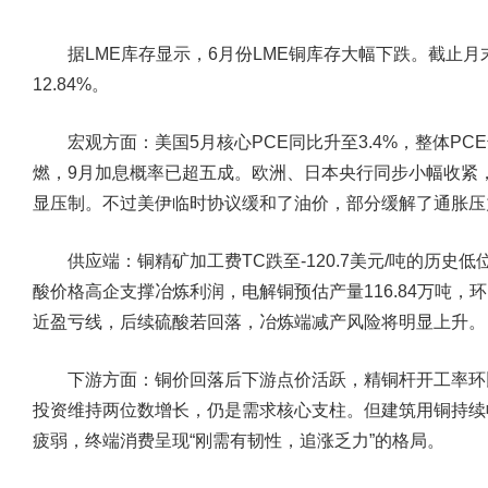
据LME库存显示，6月份LME铜库存大幅下跌。截止月末，
12.84%。
宏观方面：
美国5月核心PCE同比升至3.4%，整体P
燃，9月加息概率已超五成。欧洲、日本央行同步小幅收紧
显压制。不过美伊临时协议缓和了油价，部分缓解了通胀压
供应端：
铜精矿加工费TC跌至-120.7美元/吨的历
酸价格高企支撑冶炼利润，电解铜预估产量116.84万吨，环比
近盈亏线，后续硫酸若回落，冶炼端减产风险将明显上升。
下游方面：
铜价回落后下游点价活跃，精铜杆开工率环
投资维持两位数增长，仍是需求核心支柱。但建筑用铜持续
疲弱，终端消费呈现“刚需有韧性，追涨乏力”的格局。