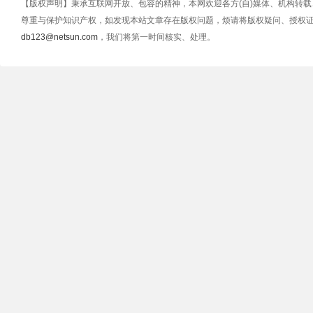
【版权声明】秉承互联网开放、包容的精神，本网欢迎各方(自)媒体、机构转
尊重与保护知识产权，如发现本站文章存在版权问题，烦请将版权疑问、授权
db123@netsun.com
，我们将第一时间核实、处理。