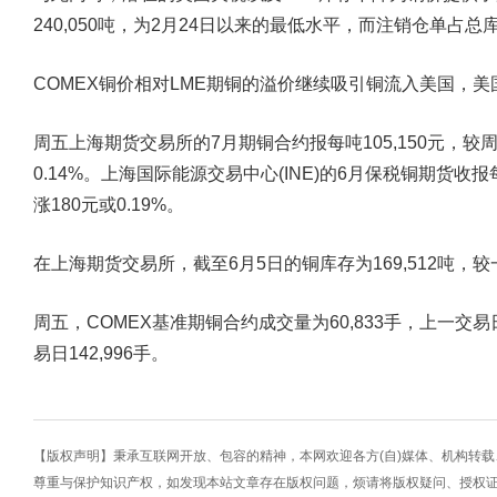
240,050吨，为2月24日以来的最低水平，而注销仓单占总
COMEX铜价相对LME期铜的溢价继续吸引铜流入美国，美国C
周五上海期货交易所的7月期铜合约报每吨105,150元，较周
0.14%。上海国际能源交易中心(INE)的6月保税铜期货收报每
涨180元或0.19%。
在上海期货交易所，截至6月5日的铜库存为169,512吨，较一
周五，COMEX基准期铜合约成交量为60,833手，上一交易日为
易日142,996手。
【版权声明】秉承互联网开放、包容的精神，本网欢迎各方(自)媒体、机构转
尊重与保护知识产权，如发现本站文章存在版权问题，烦请将版权疑问、授权