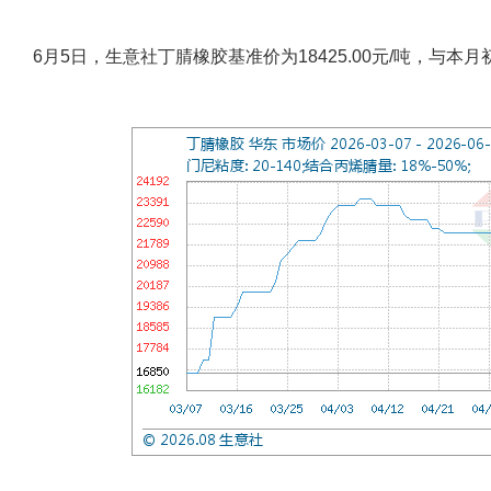
6月5日，生意社丁腈橡胶基准价为18425.00元/吨，与本月初(1