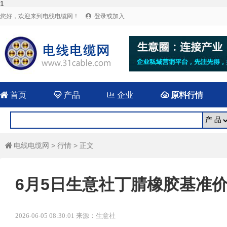
1
您好，欢迎来到电线电缆网！
登录或加入


首页

产品

企业

原料行情
电线电缆网
>
行情
> 正文

6月5日生意社丁腈橡胶基准价为1
2026-06-05 08:30:01 来源：生意社