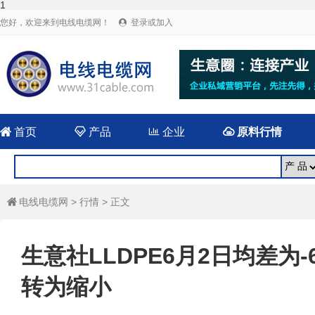
1
您好，欢迎来到电线电缆网！
登录或加入


首页

产品

企业

原料行情
电线电缆网
>
行情
> 正文

生意社LLDPE6月2日均差为-6
转为缩小