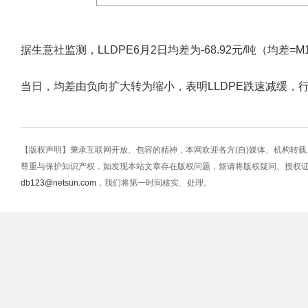
据生意社监测，LLDPE6月2日均差为-68.92元/吨（均差=M10-M
当日，均差由负向扩大转为缩小，表明LLDPE跌速减缓，
【版权声明】秉承互联网开放、包容的精神，本网欢迎各方(自)媒体、机构转
尊重与保护知识产权，如发现本站文章存在版权问题，烦请将版权疑问、授权
db123@netsun.com
，我们将第一时间核实、处理。