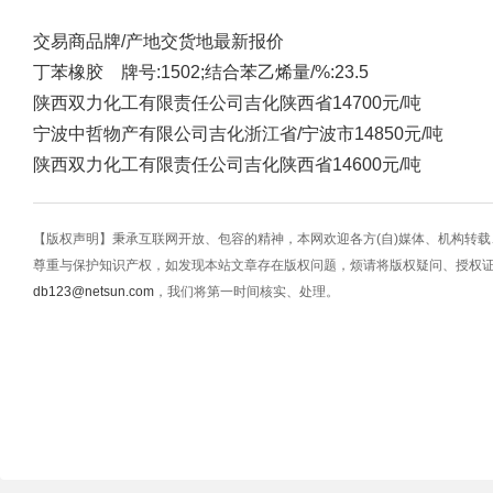
交易商
品牌/产地
交货地
最新报价
丁苯橡胶 牌号:1502;结合苯乙烯量/%:23.5
陕西双力化工有限责任公司
吉化
陕西省
14700元/吨
宁波中哲物产有限公司
吉化
浙江省/宁波市
14850元/吨
陕西双力化工有限责任公司
吉化
陕西省
14600元/吨
【版权声明】秉承互联网开放、包容的精神，本网欢迎各方(自)媒体、机构转
尊重与保护知识产权，如发现本站文章存在版权问题，烦请将版权疑问、授权
db123@netsun.com
，我们将第一时间核实、处理。