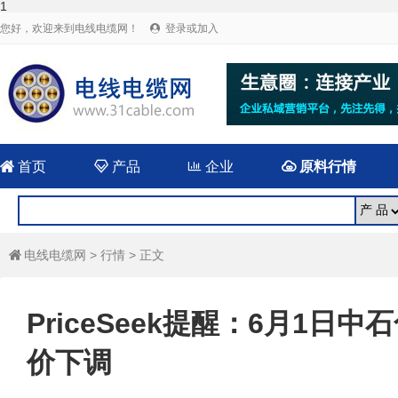
1
您好，欢迎来到电线电缆网！
登录或加入


首页

产品

企业

原料行情
电线电缆网
>
行情
> 正文

PriceSeek提醒：6月1
价下调