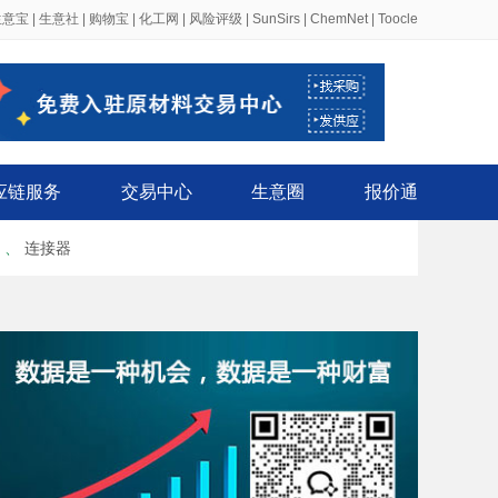
生意宝
|
生意社
|
购物宝
|
化工网
|
风险评级
|
SunSirs
|
ChemNet
|
Toocle
应链服务
交易中心
生意圈
报价通
、
连接器