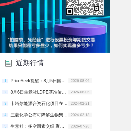
近期行情
PriceSeek提醒：8月5日国内聚乙烯样本库存环比上涨
1
2026-08-06
8月6日生意社LDPE基准价为10300.00元/吨
2
2026-08-06
卡塔尔能源合资石化项目在拉斯拉凡投建
3
2024-02-21
三菱化学公布可降解生物聚酯树脂新材料
4
2024-02-18
生意社：多空因素交织 聚乙烯高位震荡
5
2026-07-28