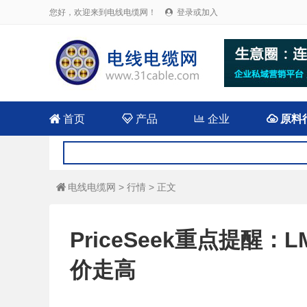
您好，欢迎来到电线电缆网！
登录或加入


首页

产品

企业

原料
电线电缆网
>
行情
> 正文

PriceSeek重点提醒
价走高