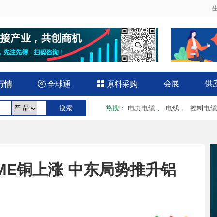
会展
供
行情

全球通

原料采购
热搜
：
电力电缆
、
电线
、
控制电缆
：LME铜上涨 中东局势推升铝