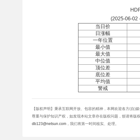
HD
(2025-06-02 
当日价
日涨幅
一年位置
最小值
最大值
中位值
顶位差
底位差
平均值
警戒
【版权声明】秉承互联网开放、包容的精神，本网欢迎各方(自)
尊重与保护知识产权，如发现本站文章存在版权问题，烦请将版
db123@netsun.com
，我们将第一时间核实、处理。