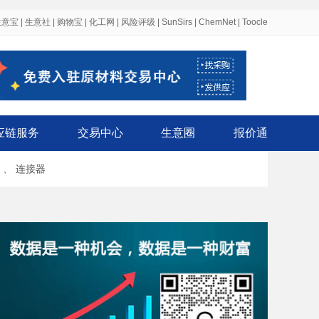
生意宝
|
生意社
|
购物宝
|
化工网
|
风险评级
|
SunSirs
|
ChemNet
|
Toocle
应链服务
交易中心
生意圈
报价通
、
连接器