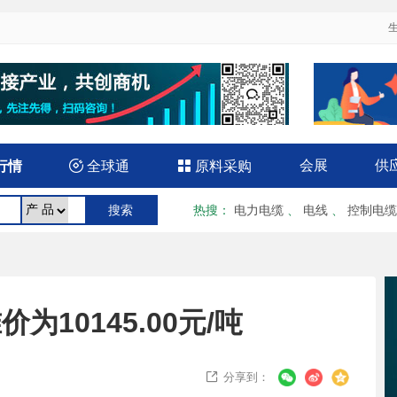
会展
供
行情

全球通

原料采购
热搜
：
电力电缆
、
电线
、
控制电缆
为10145.00元/吨
分享到：
