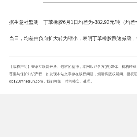
据生意社监测，丁苯橡胶6月1日均差为-382.92元/吨（均差=M10-
当日，均差由负向扩大转为缩小，表明丁苯橡胶跌速减缓，
【版权声明】秉承互联网开放、包容的精神，本网欢迎各方(自)媒体、机构转
尊重与保护知识产权，如发现本站文章存在版权问题，烦请将版权疑问、授权
db123@netsun.com
，我们将第一时间核实、处理。