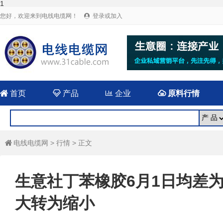
1
您好，欢迎来到电线电缆网！
登录或加入


首页

产品

企业

原料行情
电线电缆网
>
行情
> 正文

生意社丁苯橡胶6月1日均差为-3
大转为缩小