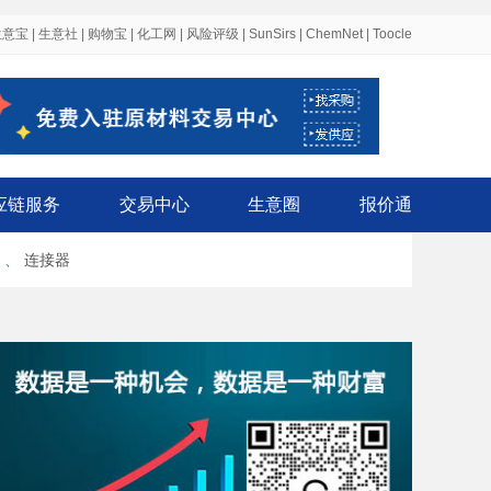
生意宝
|
生意社
|
购物宝
|
化工网
|
风险评级
|
SunSirs
|
ChemNet
|
Toocle
应链服务
交易中心
生意圈
报价通
、
连接器