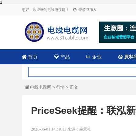
1
您好，欢迎来到电线电缆网！
登录或加入


首页

产品

企业

原料
电线电缆网
>
行情
> 正文

PriceSeek提醒：联
2026-06-01 14:18:13 来源：生意社