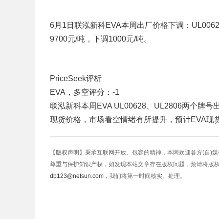
6月1日联泓新科EVA本周出厂价格下调：UL00628
9700元/吨，下调1000元/吨。
PriceSeek评析
EVA，多空评分：-1
联泓新科本周EVA UL00628、UL2806两个
现货价格，市场看空情绪有所提升，预计EVA现
【版权声明】秉承互联网开放、包容的精神，本网欢迎各方(自)
尊重与保护知识产权，如发现本站文章存在版权问题，烦请将版
db123@netsun.com
，我们将第一时间核实、处理。