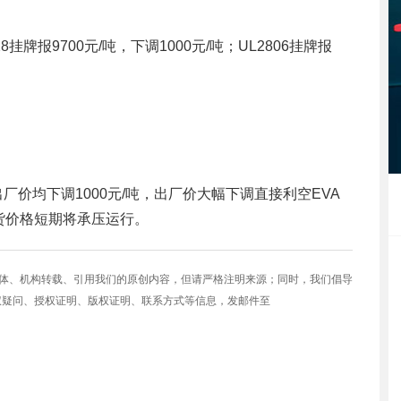
挂牌报9700元/吨，下调1000元/吨；UL2806挂牌报
牌号出厂价均下调1000元/吨，出厂价大幅下调直接利空EVA
货价格短期将承压运行。
媒体、机构转载、引用我们的原创内容，但请严格注明来源；同时，我们倡导
权疑问、授权证明、版权证明、联系方式等信息，发邮件至