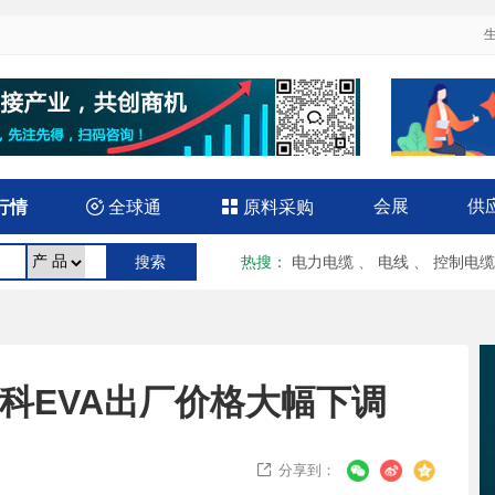
会展
供
行情

全球通

原料采购
热搜
：
电力电缆
、
电线
、
控制电缆
泓新科EVA出厂价格大幅下调
分享到：
