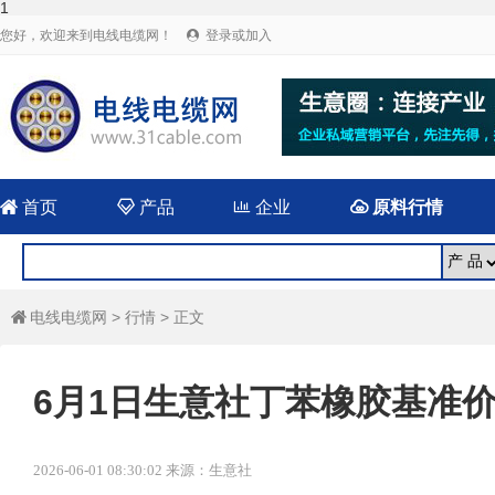
1
您好，欢迎来到电线电缆网！
登录或加入


首页

产品

企业

原料行情
电线电缆网
>
行情
> 正文

6月1日生意社丁苯橡胶基准价为1
2026-06-01 08:30:02 来源：生意社