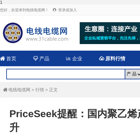
1
您好，欢迎来到电线电缆网！
登录或加入


首页

产品

企业

原料行情
电线电缆网
>
行情
> 正文

PriceSeek提醒：国内聚
升