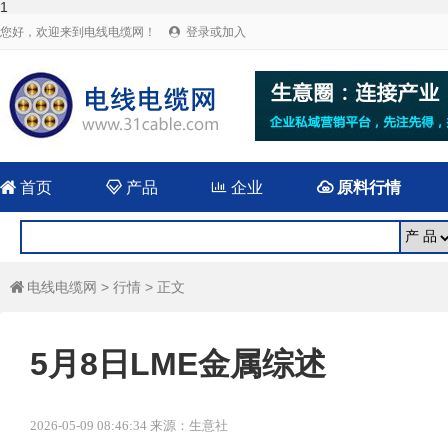
1
您好，欢迎来到电线电缆网！
登录或加入


首页

产品

企业

原料行情
电线电缆网
>
行情
> 正文

5月8日LME金属综述
2026-05-09 08:46:34 来源：生意社