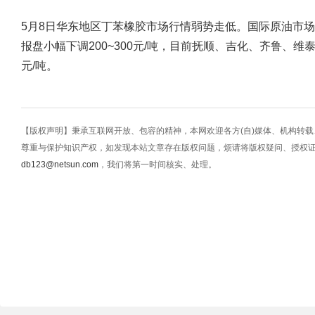
5月8日华东地区丁苯橡胶市场行情弱势走低。国际原油市场
报盘小幅下调200~300元/吨，目前抚顺、吉化、齐鲁、维泰、宜
元/吨。
【版权声明】秉承互联网开放、包容的精神，本网欢迎各方(自)媒体、机构转
尊重与保护知识产权，如发现本站文章存在版权问题，烦请将版权疑问、授权
db123@netsun.com
，我们将第一时间核实、处理。