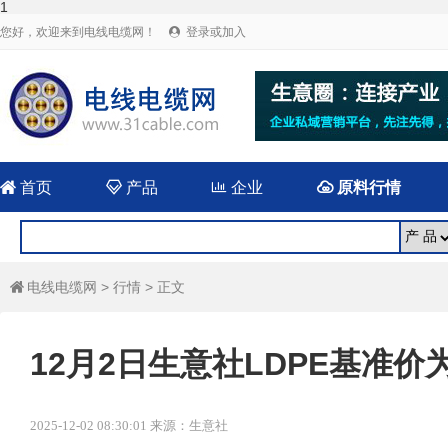
1
您好，欢迎来到电线电缆网！
登录或加入


首页

产品

企业

原料行情
电线电缆网
>
行情
> 正文

12月2日生意社LDPE基准价为9
2025-12-02 08:30:01 来源：生意社